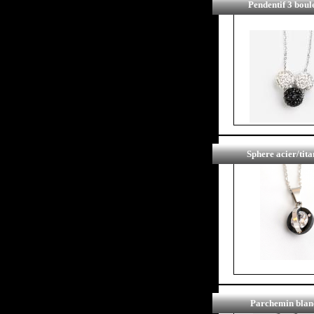
Pendentif 3 boul
Sphere acier/tita
Parchemin blan