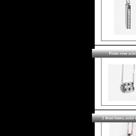
Petite roue acie
2 demi-lunes, acier