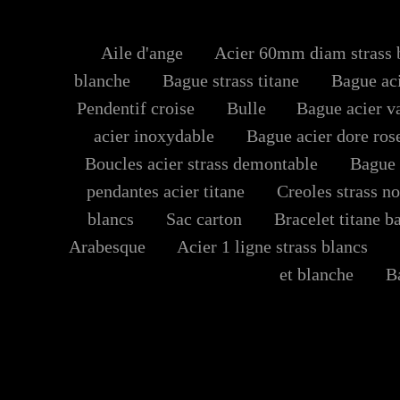
Aile d'ange
Acier 60mm diam strass 
blanche
Bague strass titane
Bague acie
Pendentif croise
Bulle
Bague acier v
acier inoxydable
Bague acier dore rose
Boucles acier strass demontable
Bague ti
pendantes acier titane
Creoles strass no
blancs
Sac carton
Bracelet titane ba
Arabesque
Acier 1 ligne strass blancs
B
et blanche
Bag