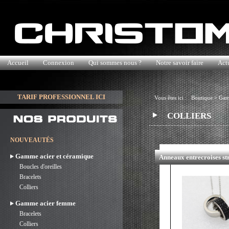
Accueil
Connexion
Qui sommes nous ?
Notre savoir faire
Actu
TARIF PROFESSIONNEL ICI
Vous êtes ici :
Boutique
>
Gam
COLLIERS
NOUVEAUTÉS
Gamme acier et céramique
Anneaux entrecroises str
Boucles d'oreilles
Bracelets
Colliers
Gamme acier femme
Bracelets
Colliers