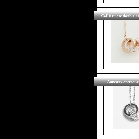
Collier rose double 
Anneaux entrecroi