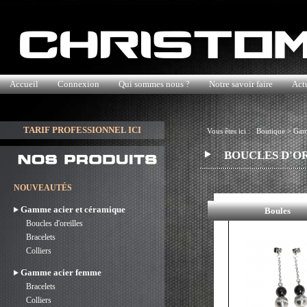
Accueil
Connexion
Qui sommes nous ?
Notre savoir faire
Actu
TARIF PROFESSIONNEL ICI
Vous êtes ici :
Boutique
>
Gam
BOUCLES D'O
NOUVEAUTÉS
Gamme acier et céramique
Boules
Boucles d'oreilles
Bracelets
Colliers
Gamme acier femme
Bracelets
Colliers