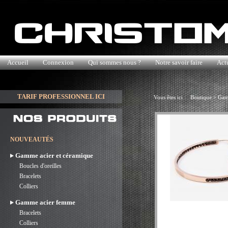
Accueil
Connexion
Qui sommes nous ?
Notre savoir faire
Actu
TARIF PROFESSIONNEL ICI
Vous êtes ici :
Boutique
>
Gam
NOUVEAUTÉS
Gamme acier et céramique
Boucles d'oreilles
Bracelets
Colliers
Gamme acier femme
Bracelets
Colliers