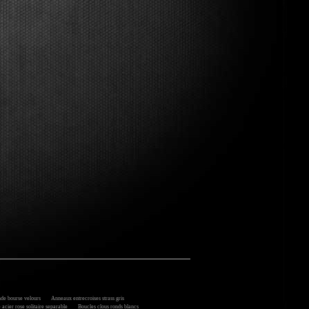
e bourse velours
Anneaux entrecroises strass gris
cier rose solitaire separable
Boucles clous ronds blancs