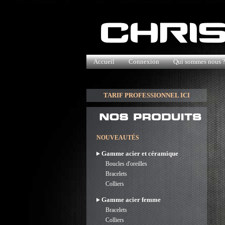
Accueil
Connexion
Qui sommes nous 
TARIF PROFESSIONNEL ICI
NOUVEAUTÉS
Gamme acier et céramique
Boucles d'oreilles
Bracelets
Colliers
Gamme acier femme
Bracelets
Colliers