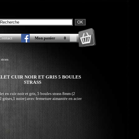
Contact
Mon panier
0
 strass
LET CUIR NOIR ET GRIS 5 BOULES
STRASS
et en cuir noir et gris, 5 boules strass 8mm (2
2 grises,1 noire) avec fermeture aimantée en acier