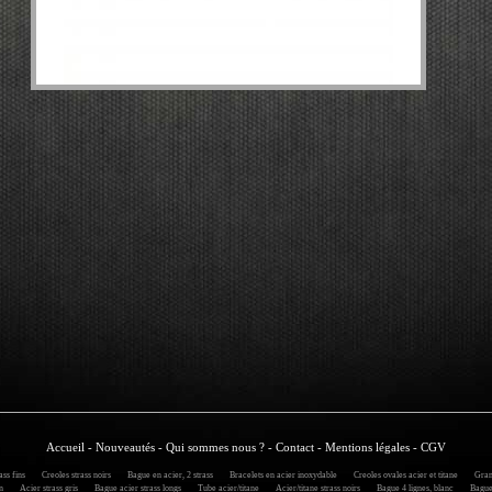
Accueil
-
Nouveautés
-
Qui sommes nous ?
-
Contact
-
Mentions légales
-
CGV
ss fins
Creoles strass noirs
Bague en acier, 2 strass
Bracelets en acier inoxydable
Creoles ovales acier et titane
Grand
n
Acier strass gris
Bague acier strass longs
Tube acier/titane
Acier/titane strass noirs
Bague 4 lignes, blanc
Bague a