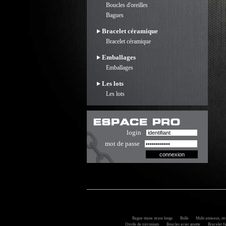
Boucles d'oreilles
Bagues
Bracelet céramique
Bracelet céramique
Emballages
Emballages
Les lots
Les lots
login
mot de passe
Bague titane strass longs
Bulle
Multi anneaux, stra
Oxyde de zirconium
Boucles acier goutte
Bracelet fi