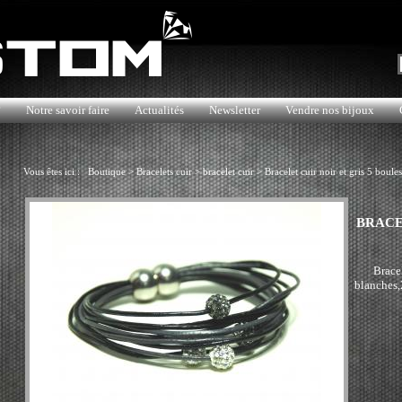
?
Notre savoir faire
Actualités
Newsletter
Vendre nos bijoux
Vous êtes ici :
Boutique
>
Bracelets cuir
>
bracelet cuir
>
Bracelet cuir noir et gris 5 boules
BRACE
Bracel
blanches,