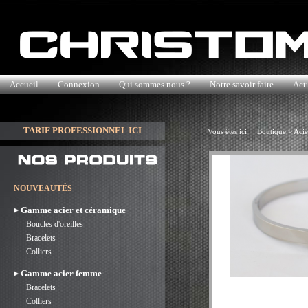
Accueil
Connexion
Qui sommes nous ?
Notre savoir faire
Actu
TARIF PROFESSIONNEL ICI
Vous êtes ici :
Boutique
>
Acie
NOUVEAUTÉS
Gamme acier et céramique
Boucles d'oreilles
Bracelets
Colliers
Gamme acier femme
Bracelets
Colliers