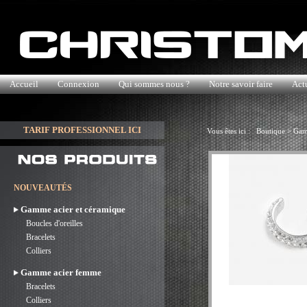
Accueil
Connexion
Qui sommes nous ?
Notre savoir faire
Actu
TARIF PROFESSIONNEL ICI
Vous êtes ici :
Boutique
>
Gam
NOUVEAUTÉS
Gamme acier et céramique
Boucles d'oreilles
Bracelets
Colliers
Gamme acier femme
Bracelets
Colliers