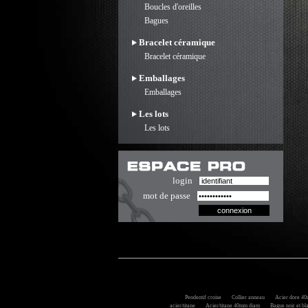
Boucles d'oreilles
Bagues
Bracelet céramique
Bracelet céramique
Emballages
Emballages
Les lots
Les lots
login
mot de passe
Pendentif croise
Collier anneau
Acier dore 40m
acier/titane
Acier/titane 40mm diam
Bague noir et bl