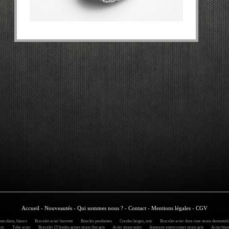
Accueil
-
Nouveautés
-
Qui sommes nous ?
-
Contact
-
Mentions légales
-
CGV
m diam, blancs
Bracelet acier barrette
Boucles pendantes
Creoles larges, noir
Bracelet acier dore rose strass demontab
anc
Tube acier
Bracelet 15 boules grises strass fins gris
Acier strass noirs
Anneaux entrecroises strass gris
Acier/titane