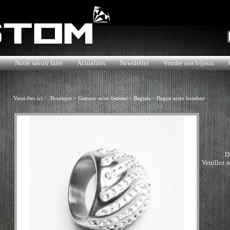
?
Notre savoir faire
Actualités
Newsletter
Vendre nos bijoux
Vous êtes ici :
Boutique
>
Gamme acier femme
>
Bagues
>
Bague acier bombee
D
Veuillez n