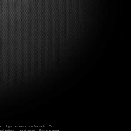
le
Bague acier dore rose strass demontable
Tube
, strass blancs
Roue strass noirs
Oxyde de zirconium