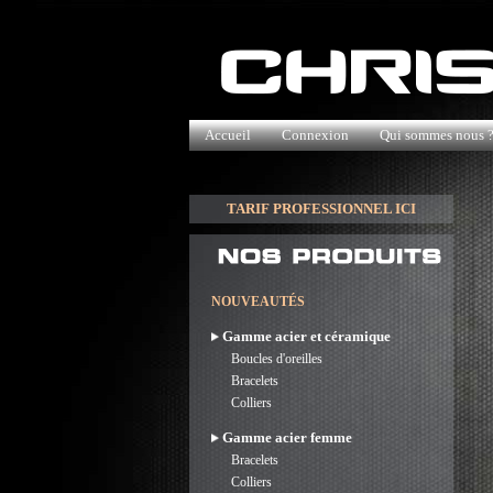
Accueil
Connexion
Qui sommes nous 
TARIF PROFESSIONNEL ICI
NOUVEAUTÉS
Gamme acier et céramique
Boucles d'oreilles
Bracelets
Colliers
Gamme acier femme
Bracelets
Colliers