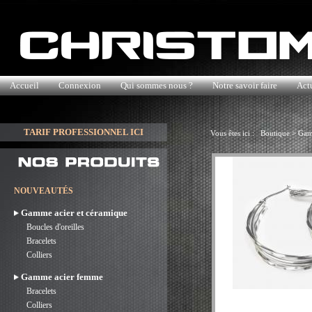
Accueil
Connexion
Qui sommes nous ?
Notre savoir faire
Actu
TARIF PROFESSIONNEL ICI
Vous êtes ici :
Boutique
>
Gam
NOUVEAUTÉS
Gamme acier et céramique
Boucles d'oreilles
Bracelets
Colliers
Gamme acier femme
Bracelets
Colliers