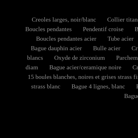
Creoles larges, noir/blanc
Collier titan
Boucles pendantes
Pendentif croise
Bra
Boucles pendantes acier
Tube acier
Bague dauphin acier
Bulle acier
Creo
blancs
Oxyde de zirconium
Parchemi
diam
Bague acier/ceramique noire
Cre
15 boules blanches, noires et grises strass fi
strass blanc
Bague 4 lignes, blanc
Pe
Bague