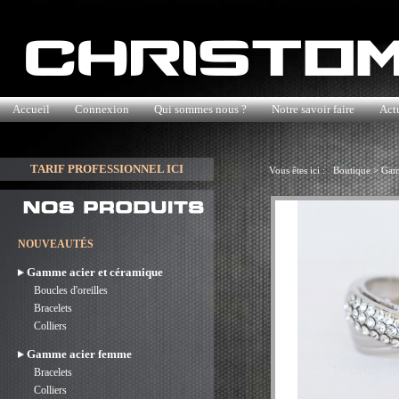
Accueil
Connexion
Qui sommes nous ?
Notre savoir faire
Actu
TARIF PROFESSIONNEL ICI
Vous êtes ici :
Boutique
>
Gam
NOUVEAUTÉS
Gamme acier et céramique
Boucles d'oreilles
Bracelets
Colliers
Gamme acier femme
Bracelets
Colliers