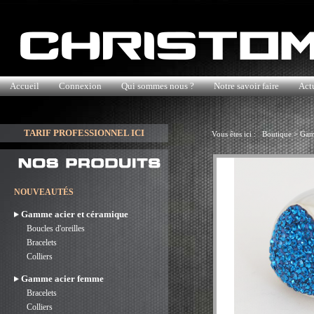
Accueil
Connexion
Qui sommes nous ?
Notre savoir faire
Actu
TARIF PROFESSIONNEL ICI
Vous êtes ici :
Boutique
>
Gam
NOUVEAUTÉS
Gamme acier et céramique
Boucles d'oreilles
Bracelets
Colliers
Gamme acier femme
Bracelets
Colliers