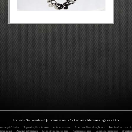
Accueil
-
Nouveautés
-
Qui sommes nous ?
-
Contact
-
Mentions légales
-
CGV
es de gris 5 boules
Bague dauphin acier dore
Acier strass carre
Acier dore 30mm diam, blancs
Boucles clous ronds bla
 cuir mauve
Anneaux entrecroises
Creoles tressees acier dore
Anneaux dore rose
Bague acier/email noir
Bracelet 