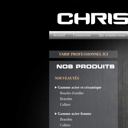
Accueil
Connexion
Qui sommes nous 
TARIF PROFESSIONNEL ICI
NOUVEAUTÉS
Gamme acier et céramique
Boucles d'oreilles
Bracelets
Colliers
Gamme acier femme
Bracelets
Colliers