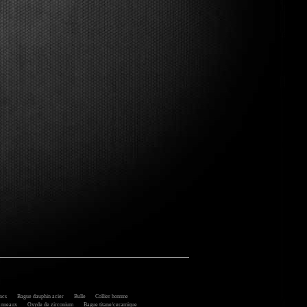
ncs
Bague dauphin acier
Bulle
Collier homme
anneaux
Oxyde de zirconium
Bague titane/ceramique