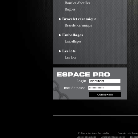
Boucles d'oreilles
Bagues
Bracelet céramique
Bracelet céramique
Emballages
Emballages
Les lots
Les lots
login
mot de passe
Collier acier strass demontable
Bracelet cuir 3 nuanc
Creoles strass noirs
Boucles pendantes acier
Bracelet