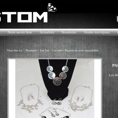
?
Notre savoir faire
Actualités
Newsletter
Vendre nos bijoux
Vous êtes ici :
Boutique
>
Les lots
>
Les lots
>
Parures en acier inoxydable
PA
Lot de