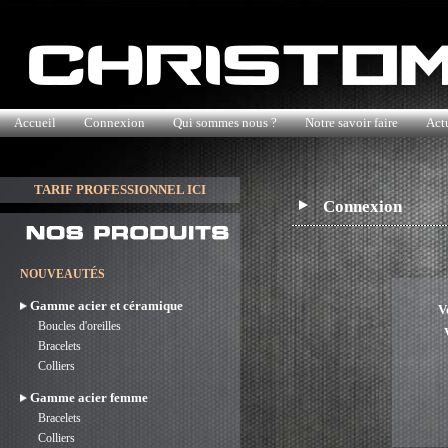
Accueil
Connexion
Qui sommes nous ?
Notre savoir faire
Actu
TARIF PROFESSIONNEL ICI
Connexion
NOUVEAUTÉS
Gamme acier et céramique
V
Boucles d'oreilles
Bracelets
Colliers
Gamme acier femme
Bracelets
Colliers