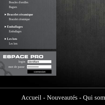
Boucles d'oreilles
Bagues
Bracelet céramique
Bracelet céramique
Emballages
Emballages
Les lots
Les lots
login
mot de passe
Accueil
-
Nouveautés
-
Qui som